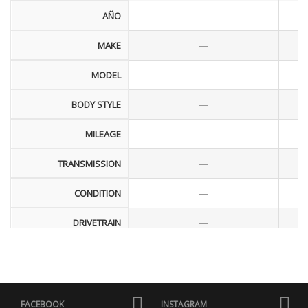
—
AÑO
—
MAKE
—
MODEL
—
BODY STYLE
—
MILEAGE
—
TRANSMISSION
—
CONDITION
—
DRIVETRAIN
—
ENGINE
—
FUEL ECONOMY
FACEBOOK
INSTAGRAM