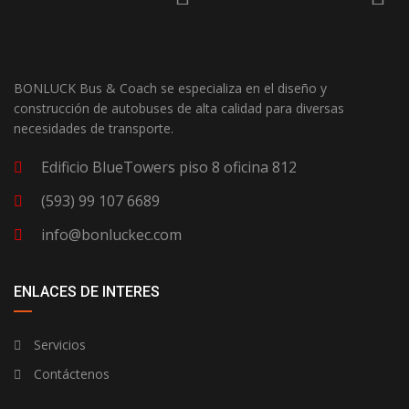
—
EXTERIOR COLOR
—
INTERIOR COLOR
—
NÚMERO DE INVENTARIO
BONLUCK Bus & Coach se especializa en el diseño y
construcción de autobuses de alta calidad para diversas
—
NÚMERO VIN
necesidades de transporte.
—
TIPO DE COMBUSTIBLE
Edificio BlueTowers piso 8 oficina 812
(593) 99 107 6689
—
TRIM
info@bonluckec.com
—
FUNCIONES Y OPCIONES
ENLACES DE INTERES
Servicios
Contáctenos