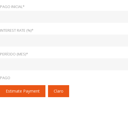
PAGO INICIAL*
INTEREST RATE (%)*
PERÍODO (MES)*
PAGO
Estimate Payment
Claro
Home
Ebony W/Perforated Leather Seating Surfaces