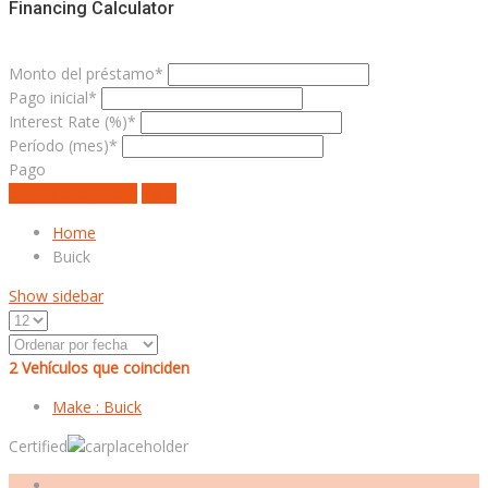
Financing Calculator
Monto del préstamo*
Pago inicial*
Interest Rate (%)*
Período (mes)*
Pago
estimate payment
claro
Home
Buick
Show sidebar
2
Vehículos que coinciden
Make :
Buick
Certified