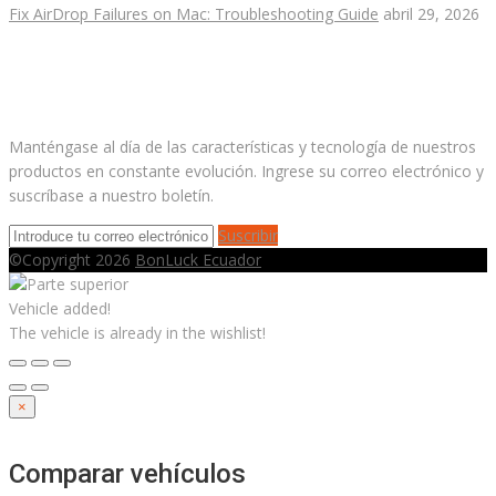
Fix AirDrop Failures on Mac: Troubleshooting Guide
abril 29, 2026
Suscríbete a nuestro boletín
Manténgase al día de las características y tecnología de nuestros
productos en constante evolución. Ingrese su correo electrónico y
suscríbase a nuestro boletín.
Suscribir
©Copyright 2026
BonLuck Ecuador
Vehicle added!
The vehicle is already in the wishlist!
×
Comparar vehículos