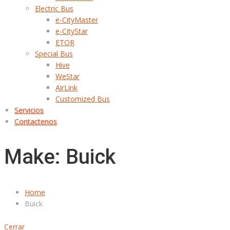
Electric Bus
e-CityMaster
e-CityStar
ETOR
Special Bus
Hive
WeStar
AirLink
Customized Bus
Servicios
Contactenos
Make: Buick
Home
Buick
Cerrar