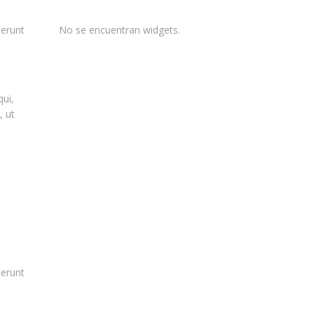
serunt
No se encuentran widgets.
qui,
, ut
serunt