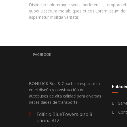
Distinctio doloremque sequi, perferendis, tempori tetur
quod! Deserunt mo ab, quos et eos.Lorem ipsum dolor s
aspernatur mollitia veritatis
FACEBOOK
BONLUCK Bus & Coach se especializa
Enlaces
en el diseño y construcción de
autobuses de alta calidad para diversas
necesidades de transporte.
Servi
Cont
Edificio BlueTowers piso 8
oficina 812