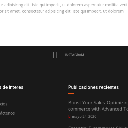
 adipisicing elit. Iste qui impedit, ut dolorem aspernatur mollitia verit
it amet, consectetur adipisicing elit. Iste qui impedit, ut dolorem
INSTAGRAM
 de interes
Publicaciones recientes
Boost Your Sales: Optimizin
cios
commerce with Advanced T
áctenos
mayo 24, 2026