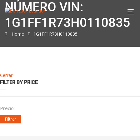
NÚMERO VIN:
1G1FF1R73H0110835
Home
1G1FF1R73H0110835
Cerrar
FILTER BY PRICE
Precio:
Filtrar