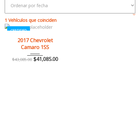
1
Vehículos que coinciden
CERTIFIED
2017
Z0481
3
2017 Chevrolet
Camaro 1SS
$
41,085.00
$
43,085.00