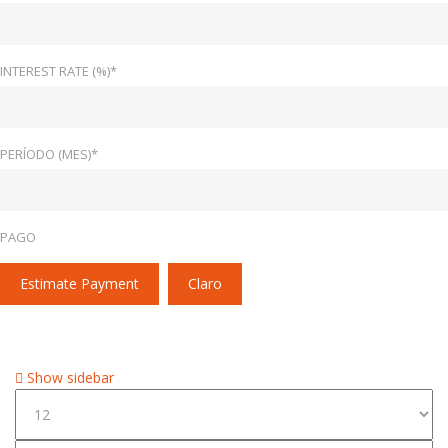
INTEREST RATE (%)*
PERÍODO (MES)*
PAGO
Estimate Payment
Claro
Home
1G1FF1R73H0110835
Show sidebar