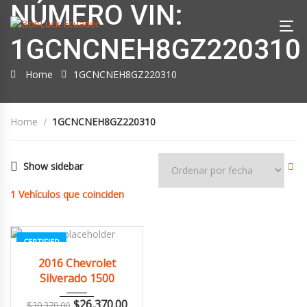
NÚMERO VIN:
1GCNCNEH8GZ220310
Home
1GCNCNEH8GZ220310
Home
1GCNCNEH8GZ220310
Show sidebar
1
Vehículos que coinciden
CERTIFIED
2016
Autom...
3
2016 Chevrolet
Silverado 1500
$
26,370.00
$
30,370.00